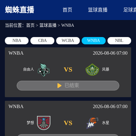
蜘蛛直播
首页
篮球直播
足球
当前位置：
首页
>
篮球直播
>
WNBA
NBA
CBA
WCBA
WNBA
NBL
WNBA
2026-08-06 07:00
VS
自由人
风暴
已结束
WNBA
2026-08-06 07:00
VS
梦想
水星