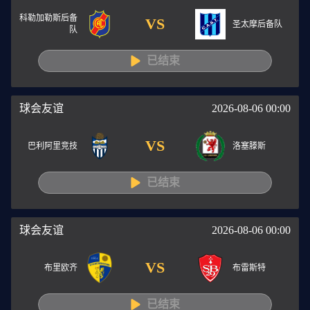
科勒加勒斯后备
VS
圣太摩后备队
队
已结束
球会友谊
2026-08-06 00:00
VS
巴利阿里竞技
洛塞滕斯
已结束
球会友谊
2026-08-06 00:00
VS
布里欧齐
布雷斯特
已结束