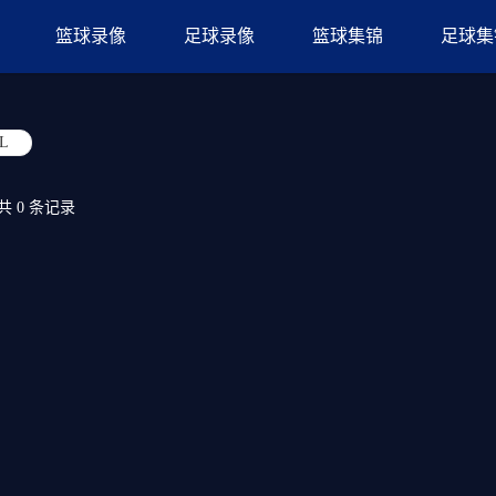
篮球录像
足球录像
篮球集锦
足球集
L
共
0
条记录